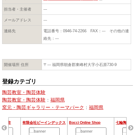
担当者・主催者
---
メールアドレス
---
連絡先
電話番号：0946-74-2266 FAX：--- その他の連
絡先：---
開催場所 住所
〒--- 福岡県朝倉郡東峰村大字小石原730-9
登録カテゴリ
陶芸教室・陶芸体験
陶芸教室・陶芸体験
：
福岡県
窯元・陶芸ギャラリー・テーマパーク
：
福岡県
田陶器市
有限会社ビーインデックス
Bocci Online Shop