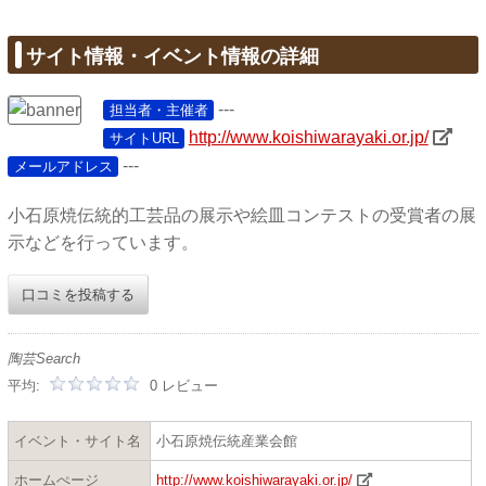
サイト情報・イベント情報の詳細
---
担当者・主催者
http://www.koishiwarayaki.or.jp/
サイトURL
---
メールアドレス
小石原焼伝統的工芸品の展示や絵皿コンテストの受賞者の展
示などを行っています。
口コミを投稿する
陶芸Search
平均:
0 レビュー
イベント・サイト名
小石原焼伝統産業会館
ホームぺージ
http://www.koishiwarayaki.or.jp/