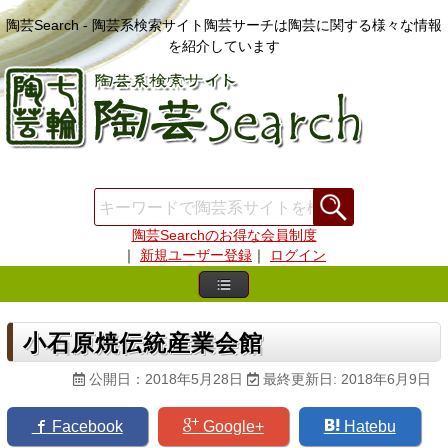
陶芸Search - 陶芸系検索サイト陶芸サーチは陶芸に関する様々な情報
を紹介しています
陶芸Searchのお得な会員制度
｜
新規ユーザー登録
｜
ログイン
小石原焼伝統産業会館
公開日：2018年5月28日
最終更新日: 2018年6月9日
Facebook
Google+
Hatebu