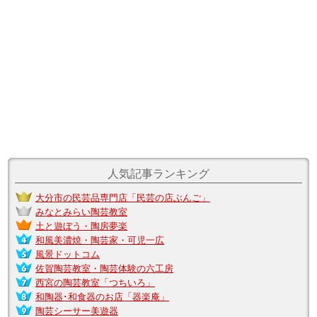
人気記事ランキング
大分市の民芸品専門店「民芸の店ぶんご」
みなとみらい陶芸教室
土と遊ぼう・陶房夢楽
和風美濃焼・陶芸家・可児一広
風景ドットコム
佐賀陶芸教室・陶芸体験の六工房
西宮の陶芸教室「つちいろ」
和陶器･和食器のお店「器楽庵」
陶芸シーサー美遊器