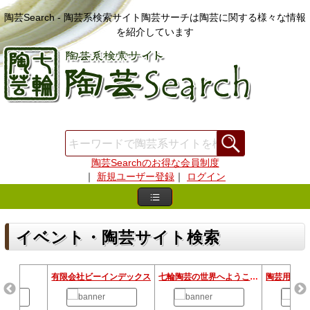
陶芸Search - 陶芸系検索サイト陶芸サーチは陶芸に関する様々な情報
を紹介しています
陶芸Searchのお得な会員制度
｜
新規ユーザー登録
｜
ログイン
イベント・陶芸サイト検索
ェアー
有限会社ビーインデックス
七輪陶芸の世界へようこそ！
陶芸用粘土