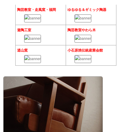
陶芸教室・走風窯・福岡
ゆるゆる＆ギミック陶器
遊陶工室
陶芸教室やわら木
逍山窯
小石原焼伝統産業会館