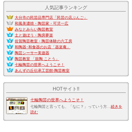
人気記事ランキング
大分市の民芸品専門店「民芸の店ぶんご」
和風美濃焼・陶芸家・可児一広
みなとみらい陶芸教室
土と遊ぼう・陶房夢楽
佐賀陶芸教室・陶芸体験の六工房
和陶器･和食器のお店「器楽庵」
陶芸シーサー美遊器
陶芸教室 「鼓陶 ことう」
七輪陶芸の世界へようこそ！
あんずの丘伝承工芸館-陶芸教室
HOTサイト!!
七輪陶芸の世界へようこそ！
七輪陶芸と言っても、「なに？」っていう方…
続きを
読む