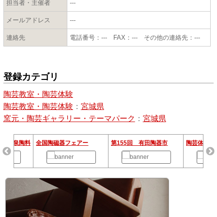
担当者・主催者
---
メールアドレス
---
連絡先
電話番号：--- FAX：--- その他の連絡先：---
登録カテゴリ
陶芸教室・陶芸体験
陶芸教室・陶芸体験
：
宮城県
窯元・陶芸ギャラリー・テーマパーク
：
宮城県
お店 泉陶料
全国陶磁器フェアー
第155回 有田陶器市
陶芸体験付