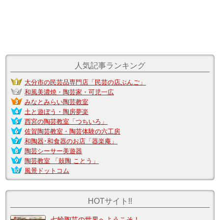
人気記事ランキング
大分市の民芸品専門店「民芸の店ぶんご」
和風美濃焼・陶芸家・可児一広
みなとみらい陶芸教室
土と遊ぼう・陶房夢楽
西宮の陶芸教室「つちいろ」
佐賀陶芸教室・陶芸体験の六工房
和陶器･和食器のお店「器楽庵」
陶芸シーサー美遊器
陶芸教室 「鼓陶 ことう」
風景ドットコム
HOTサイト!!
七輪陶芸の世界へようこそ！