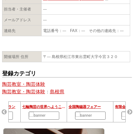
担当者・主催者
---
メールアドレス
---
連絡先
電話番号：--- FAX：--- その他の連絡先：---
開催場所 住所
〒--- 島根県松江市東出雲町大字今宮３２０
登録カテゴリ
陶芸教室・陶芸体験
陶芸教室・陶芸体験
：
島根県
宿泊プラン
七輪陶芸の世界へようこそ！
全国陶磁器フェアー
有限会社ビ