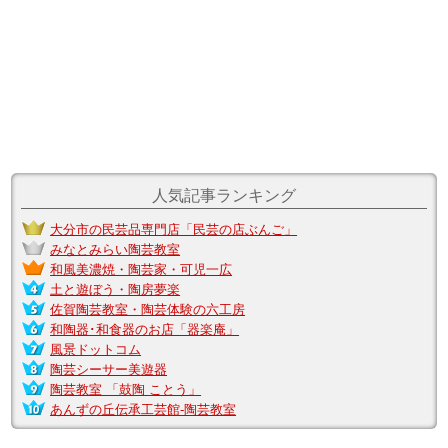
人気記事ランキング
大分市の民芸品専門店「民芸の店ぶんご」
みなとみらい陶芸教室
和風美濃焼・陶芸家・可児一広
土と遊ぼう・陶房夢楽
佐賀陶芸教室・陶芸体験の六工房
和陶器･和食器のお店「器楽庵」
風景ドットコム
陶芸シーサー美遊器
陶芸教室 「鼓陶 ことう」
あんずの丘伝承工芸館-陶芸教室