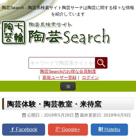
陶芸Search - 陶芸系検索サイト陶芸サーチは陶芸に関する様々な情報
を紹介しています
陶芸Searchのお得な会員制度
｜
新規ユーザー登録
｜
ログイン
陶芸体験・陶芸教室・来待窯
公開日：2018年5月28日
最終更新日: 2018年6月9日
Facebook
Google+
Hatebu