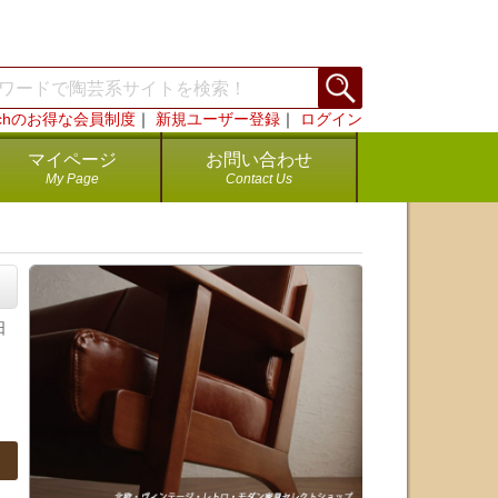
rchのお得な会員制度
｜
新規ユーザー登録
｜
ログイン
マイページ
お問い合わせ
My Page
Contact Us
日