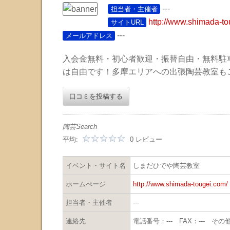
---
担当者・主催者
http://www.shimada-to
サイトURL
---
メールアドレス
入会金無料・初心者歓迎・振替自由・無料駐
は自由です！多摩エリアへの出張陶芸教室も
口コミを投稿する
陶芸Search
平均:
0 レビュー
イベント・サイト名
しまだひでや陶芸教室
ホームぺージ
http://www.shimada-tougei.com/
担当者・主催者
---
連絡先
電話番号：--- FAX：--- その