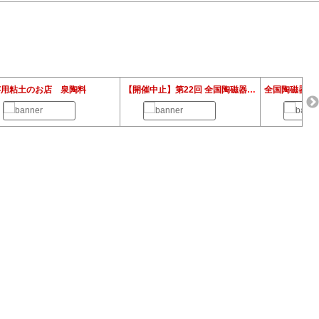
芸用粘土のお店 泉陶料
【開催中止】第22回 全国陶磁器フェアー in 福岡 2020
全国陶磁器フ