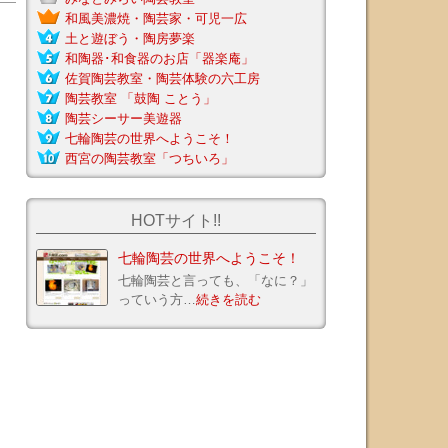
和風美濃焼・陶芸家・可児一広
土と遊ぼう・陶房夢楽
和陶器･和食器のお店「器楽庵」
佐賀陶芸教室・陶芸体験の六工房
陶芸教室 「鼓陶 ことう」
陶芸シーサー美遊器
ェアー
陶芸体験付き宿泊プラン
有限会社ビーインデッ
七輪陶芸の世界へようこそ！
西宮の陶芸教室「つちいろ」
HOTサイト!!
七輪陶芸の世界へようこそ！
七輪陶芸と言っても、「なに？」
っていう方…
続きを読む